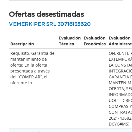
Ofertas desestimadas
VEMERKIPER SRL 30716135620
Evaluación
Evaluación
Evaluación
Descripción
Técnica
Económica
Administra
Requisito: Garantía de
OFERENTE 
mantenimiento de
EXTEMPOR
oferta: En la oferta
LA CONSTA
presentada a través
INTEGRACI
del “COMPR.AR”, el
GARANTÍA 
oferente in
MANTENIM
OFERTA, S
INFORMADO
UOC - DIRE
COMPRAS Y
CONTRATAC
2021-43682
DCYC#MS).