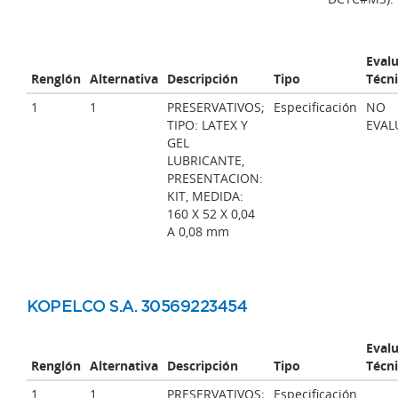
Eval
Renglón
Alternativa
Descripción
Tipo
Técn
1
1
PRESERVATIVOS;
Especificación
NO
TIPO: LATEX Y
EVAL
GEL
LUBRICANTE,
PRESENTACION:
KIT, MEDIDA:
160 X 52 X 0,04
A 0,08 mm
KOPELCO S.A. 30569223454
Eval
Renglón
Alternativa
Descripción
Tipo
Técn
1
1
PRESERVATIVOS;
Especificación