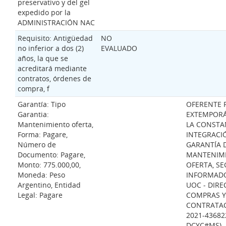
preservativo y del gel
expedido por la
ADMINISTRACIÓN NAC
Requisito: Antigüedad
NO
no inferior a dos (2)
EVALUADO
años, la que se
acreditará mediante
contratos, órdenes de
compra, f
Garantía: Tipo
OFERENTE 
Garantia:
EXTEMPOR
Mantenimiento oferta,
LA CONSTA
Forma: Pagare,
INTEGRACI
Número de
GARANTÍA 
Documento: Pagare,
MANTENIM
Monto: 775.000,00,
OFERTA, S
Moneda: Peso
INFORMADO
Argentino, Entidad
UOC - DIRE
Legal: Pagare
COMPRAS Y
CONTRATAC
2021-43682
DCYC#MS).