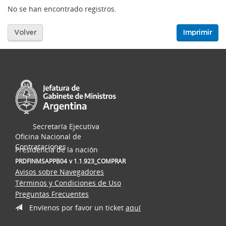
No se han encontrado registros.
Volver
Imprimir
Secretaría Ejecutiva
Oficina Nacional de
Contrataciones
Presidencia de la nación
PRDFINMSAPPB04
v 1.1.923_COMPRAR
Avisos sobre Navegadores
Términos y Condiciones de Uso
Preguntas Frecuentes
Envíenos por favor un ticket
aquí