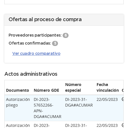
Ofertas al proceso de compra
Proveedores participantes:
6
Ofertas confirmadas:
5
Ver cuadro comparativo
Actos administrativos
Número
Fecha
Documento
Número GDE
especial
vinculación
Op
Autorización
DI-2023-
DI-2023-31-
22/05/2023
pliego
57652266-
DGA#ACUMAR
APN-
DGA#ACUMAR
Autorización
DI-2023-
DI-2023-31-
22/05/2023