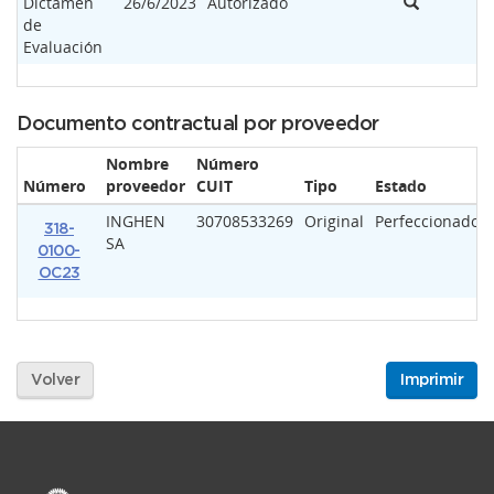
Dictamen
26/6/2023
Autorizado
de
Evaluación
Documento contractual por proveedor
Nombre
Número
Número
proveedor
CUIT
Tipo
Estado
INGHEN
30708533269
Original
Perfeccionado
318-
SA
0100-
OC23
Volver
Imprimir