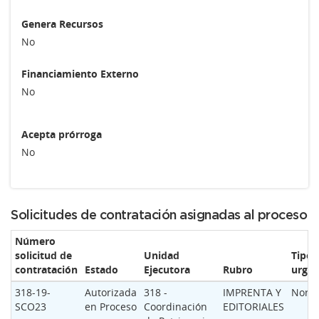
Genera Recursos
No
Financiamiento Externo
No
Acepta prórroga
No
Solicitudes de contratación asignadas al proceso
Número
solicitud de
Unidad
Tipo 
contratación
Estado
Ejecutora
Rubro
urgen
318-19-
Autorizada
318 -
IMPRENTA Y
Norm
SCO23
en Proceso
Coordinación
EDITORIALES