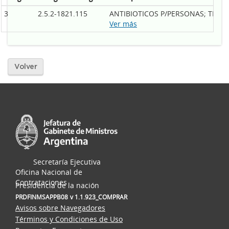
3
2.5.2-1821.115
ANTIBIOTICOS P/PERSONAS; TIPO
Ver más
Volver
Secretaría Ejecutiva
Oficina Nacional de
Contrataciones
Presidencia de la nación
PRDFINMSAPPB08
v 1.1.923_COMPRAR
Avisos sobre Navegadores
Términos y Condiciones de Uso