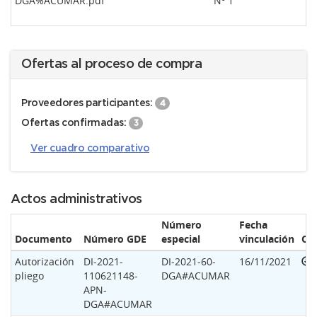
DGA%ACUMAR.pdf
Nº 1
Ofertas al proceso de compra
Proveedores participantes:
4
Ofertas confirmadas:
3
Ver cuadro comparativo
Actos administrativos
Número
Fecha
Documento
Número GDE
especial
vinculación
Op
Autorización
DI-2021-
DI-2021-60-
16/11/2021
pliego
110621148-
DGA#ACUMAR
APN-
DGA#ACUMAR