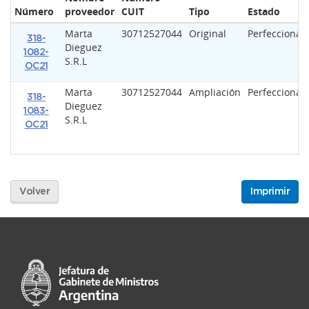
Número
proveedor
CUIT
Tipo
Estado
Marta
30712527044
Original
Perfeccionad
318-
Dieguez
1082-
S.R.L
OC21
Marta
30712527044
Ampliación
Perfeccionad
318-
Dieguez
1083-
S.R.L
OC21
Volver
Imprimir