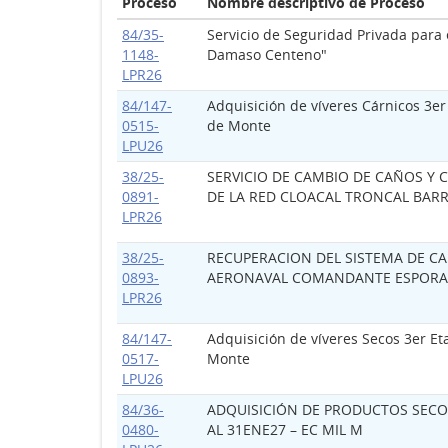
Proceso
Nombre descriptivo de Proceso
84/35-
Servicio de Seguridad Privada para e
1148-
Damaso Centeno"
LPR26
84/147-
Adquisición de víveres Cárnicos 3er 
0515-
de Monte
LPU26
38/25-
SERVICIO DE CAMBIO DE CAÑOS Y 
0891-
DE LA RED CLOACAL TRONCAL BARR
LPR26
38/25-
RECUPERACION DEL SISTEMA DE CA
0893-
AERONAVAL COMANDANTE ESPORA
LPR26
84/147-
Adquisición de víveres Secos 3er Et
0517-
Monte
LPU26
84/36-
ADQUISICIÓN DE PRODUCTOS SECO
0480-
AL 31ENE27 – EC MIL M