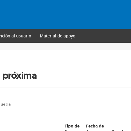
nción al usuario
Material de apoyo
a próxima
squeda
Tipo de
Fecha de