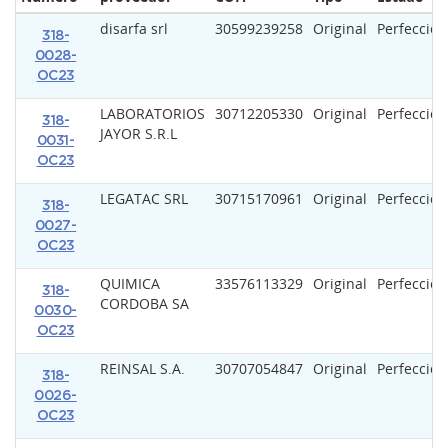
disarfa srl
30599239258
Original
Perfeccio
318-
0028-
OC23
LABORATORIOS
30712205330
Original
Perfeccio
318-
JAYOR S.R.L
0031-
OC23
LEGATAC SRL
30715170961
Original
Perfeccio
318-
0027-
OC23
QUIMICA
33576113329
Original
Perfeccio
318-
CORDOBA SA
0030-
OC23
REINSAL S.A.
30707054847
Original
Perfeccio
318-
0026-
OC23