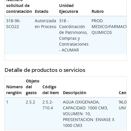
solicitud de
Unidad
contratación
Estado
Ejecutora
Rubro
318-96-
Autorizada
318 -
PROD.
SCO22
en Proceso
Coordinación
MEDICO/FARMACEUT
de Patrimonio,
QUIMICOS
Compras y
Contrataciones
- ACUMAR
Detalle de productos o servicios
Objeto
Número
del
Código
renglón
gasto
del ítem
Descripción
Canti
1
2.5.2
2.5.2-
AGUA OXIGENADA;
96,00
710.4
CAPACIDAD: 1000 CM3,
UNID
VOLUMEN: 10,
PRESENTACION: ENVASE X
1000 CM3