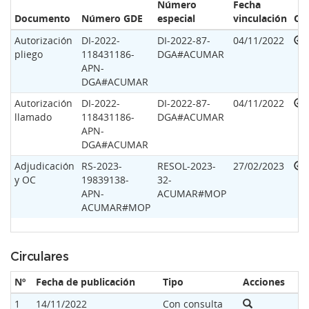
Número
Fecha
Documento
Número GDE
especial
vinculación
Op
Autorización
DI-2022-
DI-2022-87-
04/11/2022
pliego
118431186-
DGA#ACUMAR
APN-
DGA#ACUMAR
Autorización
DI-2022-
DI-2022-87-
04/11/2022
llamado
118431186-
DGA#ACUMAR
APN-
DGA#ACUMAR
Adjudicación
RS-2023-
RESOL-2023-
27/02/2023
y OC
19839138-
32-
APN-
ACUMAR#MOP
ACUMAR#MOP
Circulares
Nº
Fecha de publicación
Tipo
Acciones
1
14/11/2022
Con consulta