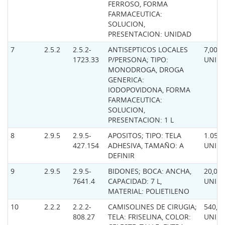
FERROSO, FORMA
FARMACEUTICA:
SOLUCION,
PRESENTACION: UNIDAD
7
2.5.2
2.5.2-
ANTISEPTICOS LOCALES
7,00
1723.33
P/PERSONA; TIPO:
UNID
MONODROGA, DROGA
GENERICA:
IODOPOVIDONA, FORMA
FARMACEUTICA:
SOLUCION,
PRESENTACION: 1 L
8
2.9.5
2.9.5-
APOSITOS; TIPO: TELA
1.050,
427.154
ADHESIVA, TAMAÑO: A
UNID
DEFINIR
9
2.9.5
2.9.5-
BIDONES; BOCA: ANCHA,
20,00
7641.4
CAPACIDAD: 7 L,
UNID
MATERIAL: POLIETILENO
10
2.2.2
2.2.2-
CAMISOLINES DE CIRUGIA;
540,0
808.27
TELA: FRISELINA, COLOR:
UNID