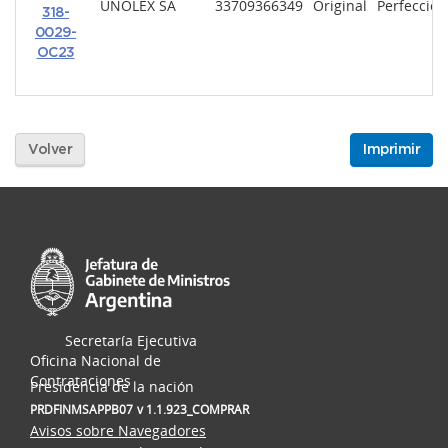
UNOLEX SA
33709366349
Original
Perfeccio
318-
0029-
OC23
Volver
Imprimir
Secretaría Ejecutiva
Oficina Nacional de
Contrataciones
Presidencia de la nación
PRDFINMSAPPB07
v 1.1.923_COMPRAR
Avisos sobre Navegadores