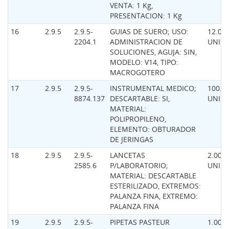
VENTA: 1 Kg,
PRESENTACION: 1 Kg
16
2.9.5
2.9.5-
GUIAS DE SUERO; USO:
12.000
2204.1
ADMINISTRACION DE
UNID
SOLUCIONES, AGUJA: SIN,
MODELO: V14, TIPO:
MACROGOTERO
17
2.9.5
2.9.5-
INSTRUMENTAL MEDICO;
100.0
8874.137
DESCARTABLE: SI,
UNID
MATERIAL:
POLIPROPILENO,
ELEMENTO: OBTURADOR
DE JERINGAS
18
2.9.5
2.9.5-
LANCETAS
2.000,
2585.6
P/LABORATORIO;
UNID
MATERIAL: DESCARTABLE
ESTERILIZADO, EXTREMOS:
PALANZA FINA, EXTREMO:
PALANZA FINA
19
2.9.5
2.9.5-
PIPETAS PASTEUR
1.000,