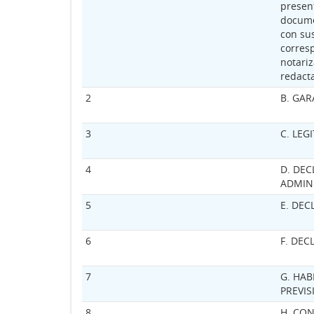
present
docume
con sus
corres
notariz
redacta
2
B. GAR
3
C. LEG
4
D. DEC
ADMIN
5
E. DEC
6
F. DE
7
G. HAB
PREVIS
8
H. CON