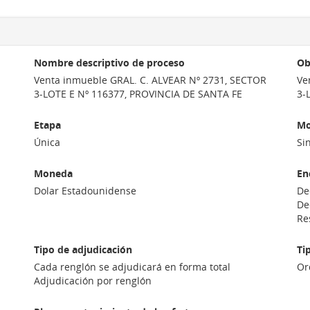
Nombre descriptivo de proceso
Ob
Venta inmueble GRAL. C. ALVEAR Nº 2731, SECTOR
Ve
3-LOTE E Nº 116377, PROVINCIA DE SANTA FE
3-
Etapa
Mo
Única
Si
Moneda
En
Dolar Estadounidense
De
De
Re
Tipo de adjudicación
Ti
Cada renglón se adjudicará en forma total
Or
Adjudicación por renglón