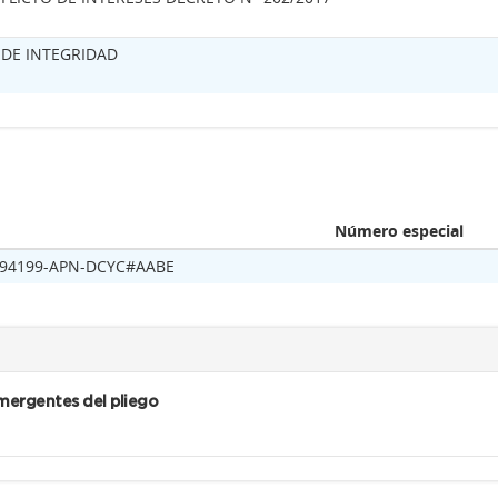
 DE INTEGRIDAD
Número especial
294199-APN-DCYC#AABE
mergentes del pliego