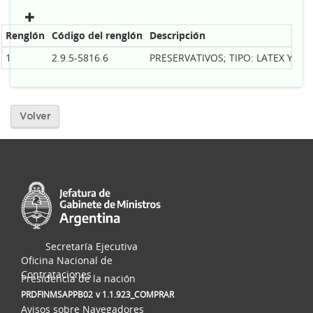
Renglón
Código del renglón
Descripción
1
2.9.5-5816.6
PRESERVATIVOS; TIPO: LATEX Y GEL
Volver
Secretaría Ejecutiva
Oficina Nacional de
Contrataciones
Presidencia de la nación
PRDFINMSAPPB02
v 1.1.923_COMPRAR
Avisos sobre Navegadores