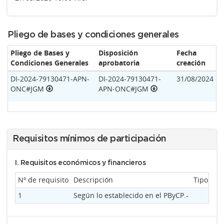
Pliego de bases y condiciones generales
Pliego de Bases y
Disposición
Fecha
Condiciones Generales
aprobatoria
creación
DI-2024-79130471-APN-
DI-2024-79130471-
31/08/2024
ONC#JGM
APN-ONC#JGM
Requisitos mínimos de participación
I. Requisitos económicos y financieros
Nº de requisito
Descripción
Tipo de
1
Según lo establecido en el PByCP.-