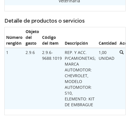
Veterinaria
Detalle de productos o servicios
Objeto
Número
del
Código
renglón
gasto
del ítem
Descripción
Cantidad
Acci
1
2.9.6
2.9.6-
REP. Y ACC.
1,00
9688.1019
P/CAMIONETAS;
UNIDAD
MARCA
AUTOMOTOR:
CHEVROLET,
MODELO
AUTOMOTOR:
S10,
ELEMENTO: KIT
DE EMBRAGUE