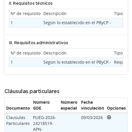
II. Requisitos técnicos
Nº de requisito
Descripción
Tipo de
1
Según lo establecido en el PByCP.-
III. Requisitos administrativos
Nº de requisito
Descripción
Tipo de
1
Según lo establecido en el PByCP.-
Requiere
Cláusulas particulares
Número
Número
Fecha
Documento
GDE
especial
vinculación
Opciones
Clausulas
PLIEG-2026-
09/03/2026
Particulares
24218519-
APN-