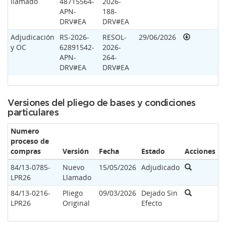
llamado
48715564-
2026-
APN-
188-
DRV#EA
DRV#EA
Adjudicación
RS-2026-
RESOL-
29/06/2026
y OC
62891542-
2026-
APN-
264-
DRV#EA
DRV#EA
Versiones del pliego de bases y condiciones
particulares
Numero
proceso de
compras
Versión
Fecha
Estado
Acciones
84/13-0785-
Nuevo
15/05/2026
Adjudicado
LPR26
Llamado
84/13-0216-
Pliego
09/03/2026
Dejado Sin
LPR26
Original
Efecto