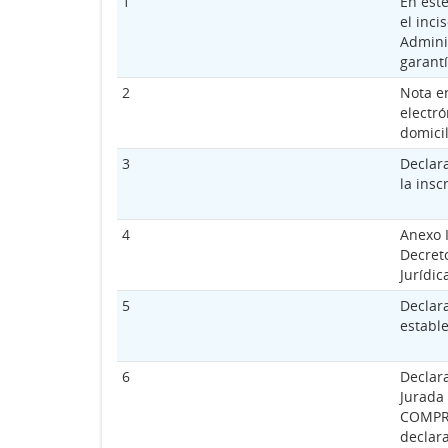
1
En este
el inci
Admini
garantí
2
Nota e
electró
domicil
3
Declar
la insc
4
Anexo 
Decret
Jurídic
5
Declara
establ
6
Declar
Jurada 
COMPR.
declara