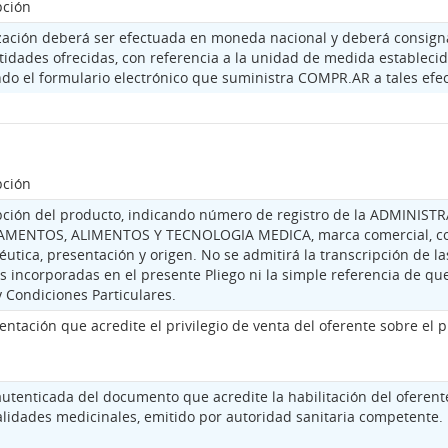
pción
ización deberá ser efectuada en moneda nacional y deberá consignar
tidades ofrecidas, con referencia a la unidad de medida establecid
ndo el formulario electrónico que suministra COMPR.AR a tales efec
pción
pción del producto, indicando número de registro de la ADMINI
MENTOS, ALIMENTOS Y TECNOLOGIA MEDICA, marca comercial, co
utica, presentación y origen. No se admitirá la transcripción de la
s incorporadas en el presente Pliego ni la simple referencia de que
 Condiciones Particulares.
tación que acredite el privilegio de venta del oferente sobre el p
utenticada del documento que acredite la habilitación del oferent
alidades medicinales, emitido por autoridad sanitaria competente.