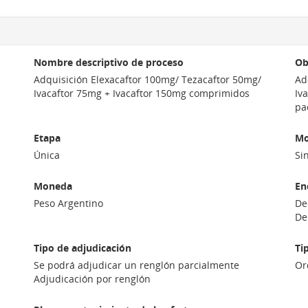
Nombre descriptivo de proceso
Ob
Adquisición Elexacaftor 100mg/ Tezacaftor 50mg/
Ad
Ivacaftor 75mg + Ivacaftor 150mg comprimidos
Iv
pa
Etapa
Mo
Única
Si
Moneda
En
Peso Argentino
De
De
Tipo de adjudicación
Ti
Se podrá adjudicar un renglón parcialmente
Or
Adjudicación por renglón