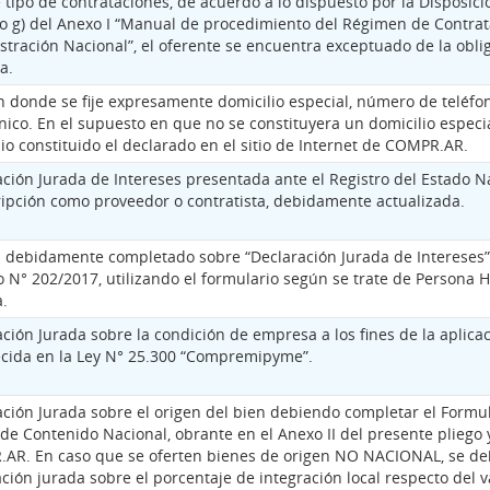
 tipo de contrataciones, de acuerdo a lo dispuesto por la Disposi
so g) del Anexo I “Manual de procedimiento del Régimen de Contrat
stración Nacional”, el oferente se encuentra exceptuado de la obli
a.
n donde se fije expresamente domicilio especial, número de teléfon
nico. En el supuesto en que no se constituyera un domicilio especia
io constituido el declarado en el sitio de Internet de COMPR.AR.
ación Jurada de Intereses presentada ante el Registro del Estado 
ripción como proveedor o contratista, debidamente actualizada.
I debidamente completado sobre “Declaración Jurada de Intereses”
o N° 202/2017, utilizando el formulario según se trate de Persona
a.
ción Jurada sobre la condición de empresa a los fines de la aplica
ecida en la Ley N° 25.300 “Compremipyme”.
ación Jurada sobre el origen del bien debiendo completar el Formu
de Contenido Nacional, obrante en el Anexo II del presente pliego
AR. En caso que se oferten bienes de origen NO NACIONAL, se de
ción jurada sobre el porcentaje de integración local respecto del v