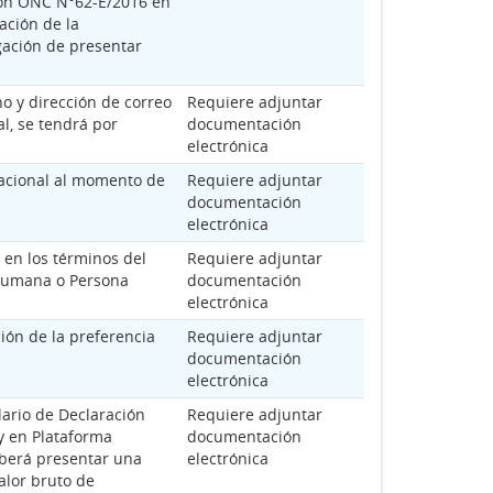
ción ONC N°62-E/2016 en
ación de la
gación de presentar
o y dirección de correo
Requiere adjuntar
l, se tendrá por
documentación
electrónica
Nacional al momento de
Requiere adjuntar
documentación
electrónica
 en los términos del
Requiere adjuntar
 Humana o Persona
documentación
electrónica
ción de la preferencia
Requiere adjuntar
documentación
electrónica
lario de Declaración
Requiere adjuntar
 y en Plataforma
documentación
berá presentar una
electrónica
alor bruto de