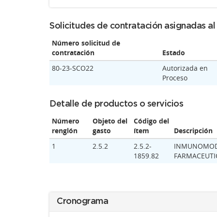
Solicitudes de contratación asignadas a
Número solicitud de
contratación
Estado
80-23-SCO22
Autorizada en
Proceso
Detalle de productos o servicios
Número
Objeto del
Código del
renglón
gasto
ítem
Descripción
1
2.5.2
2.5.2-
INMUNOMODU
1859.82
FARMACEUTIC
Cronograma