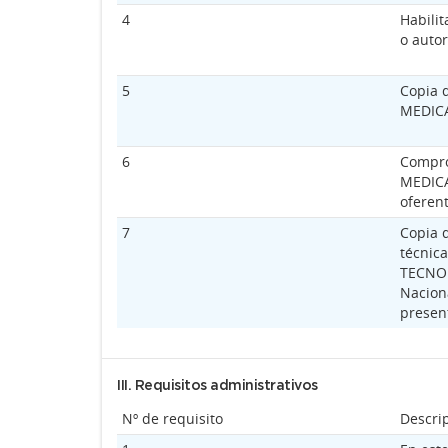
4
Habili
o auto
5
Copia 
MEDIC
6
Compro
MEDICA
oferent
7
Copia d
técnic
TECNOL
Nacion
present
III. Requisitos administrativos
Nº de requisito
Descri