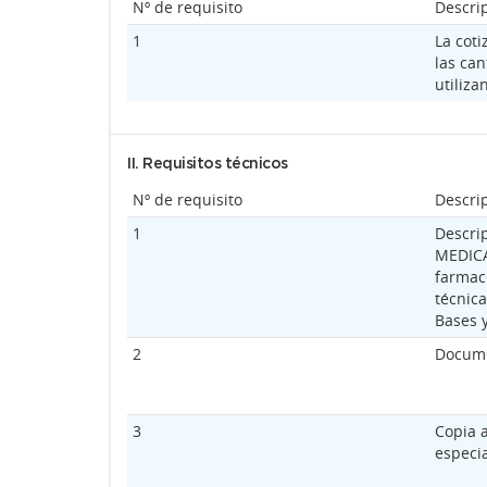
Nº de requisito
Descri
1
La cot
las can
utiliza
II. Requisitos técnicos
Nº de requisito
Descri
1
Descri
MEDICA
farmacé
técnica
Bases y
2
Documen
3
Copia a
especi