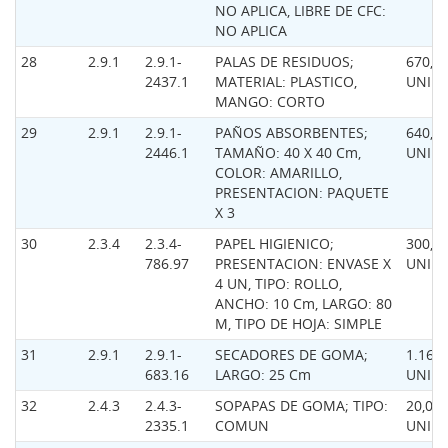
NO APLICA, LIBRE DE CFC:
NO APLICA
28
2.9.1
2.9.1-
PALAS DE RESIDUOS;
670,0
2437.1
MATERIAL: PLASTICO,
UNID
MANGO: CORTO
29
2.9.1
2.9.1-
PAÑOS ABSORBENTES;
640,0
2446.1
TAMAÑO: 40 X 40 Cm,
UNID
COLOR: AMARILLO,
PRESENTACION: PAQUETE
X 3
30
2.3.4
2.3.4-
PAPEL HIGIENICO;
300,0
786.97
PRESENTACION: ENVASE X
UNID
4 UN, TIPO: ROLLO,
ANCHO: 10 Cm, LARGO: 80
M, TIPO DE HOJA: SIMPLE
31
2.9.1
2.9.1-
SECADORES DE GOMA;
1.160,
683.16
LARGO: 25 Cm
UNID
32
2.4.3
2.4.3-
SOPAPAS DE GOMA; TIPO:
20,00
2335.1
COMUN
UNID