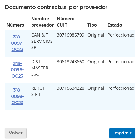
Documento contractual por proveedor
Nombre
Número
Número
proveedor
CUIT
Tipo
Estado
CAN & T
30716985799
Original
Perfeccionado
318-
SERVICIOS
0097-
SRL
OC23
DIST
30618243660
Original
Perfeccionado
318-
MASTER
0096-
S.A.
OC23
REKOP
30716634228
Original
Perfeccionado
318-
S.R.L.
0098-
OC23
Volver
Imprimir