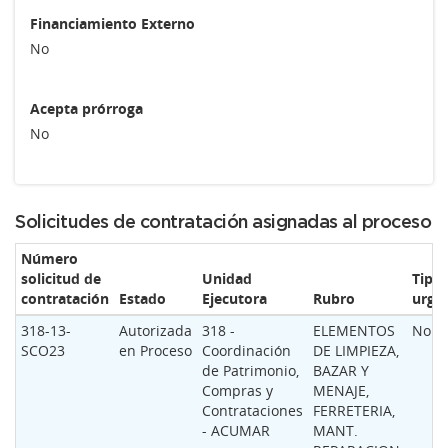
Financiamiento Externo
No
Acepta prórroga
No
Solicitudes de contratación asignadas al proceso
Número
solicitud de
Unidad
Tipo
contratación
Estado
Ejecutora
Rubro
urge
318-13-
Autorizada
318 -
ELEMENTOS
Norm
SCO23
en Proceso
Coordinación
DE LIMPIEZA,
de Patrimonio,
BAZAR Y
Compras y
MENAJE,
Contrataciones
FERRETERIA,
- ACUMAR
MANT.