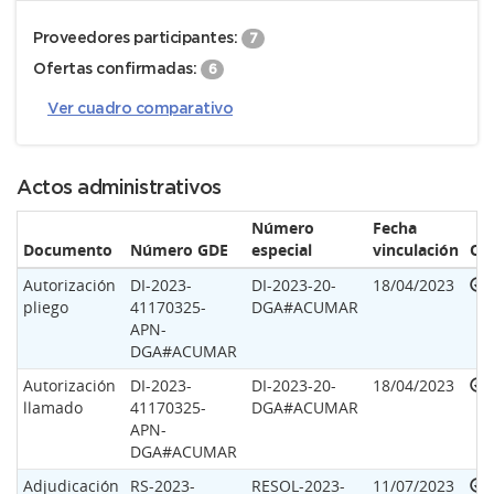
Proveedores participantes:
7
Ofertas confirmadas:
6
Ver cuadro comparativo
Actos administrativos
Número
Fecha
Documento
Número GDE
especial
vinculación
Op
Autorización
DI-2023-
DI-2023-20-
18/04/2023
pliego
41170325-
DGA#ACUMAR
APN-
DGA#ACUMAR
Autorización
DI-2023-
DI-2023-20-
18/04/2023
llamado
41170325-
DGA#ACUMAR
APN-
DGA#ACUMAR
Adjudicación
RS-2023-
RESOL-2023-
11/07/2023