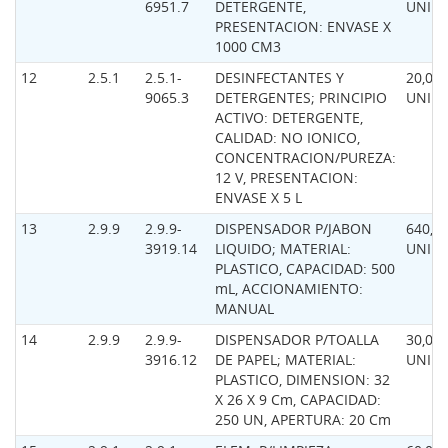
6951.7
DETERGENTE,
UNID
PRESENTACION: ENVASE X
1000 CM3
12
2.5.1
2.5.1-
DESINFECTANTES Y
20,00
9065.3
DETERGENTES; PRINCIPIO
UNID
ACTIVO: DETERGENTE,
CALIDAD: NO IONICO,
CONCENTRACION/PUREZA:
12 V, PRESENTACION:
ENVASE X 5 L
13
2.9.9
2.9.9-
DISPENSADOR P/JABON
640,0
3919.14
LIQUIDO; MATERIAL:
UNID
PLASTICO, CAPACIDAD: 500
mL, ACCIONAMIENTO:
MANUAL
14
2.9.9
2.9.9-
DISPENSADOR P/TOALLA
30,00
3916.12
DE PAPEL; MATERIAL:
UNID
PLASTICO, DIMENSION: 32
X 26 X 9 Cm, CAPACIDAD:
250 UN, APERTURA: 20 Cm