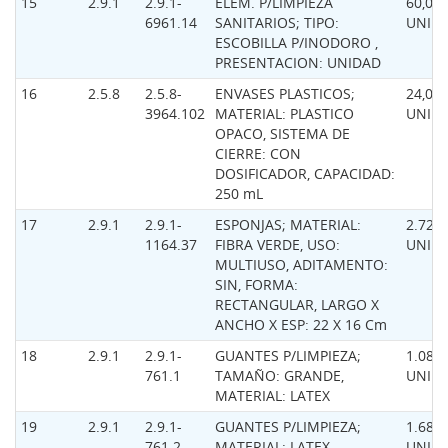
15
2.9.1
2.9.1-
ELEM. P/LIMPIEZA
60,00
6961.14
SANITARIOS; TIPO:
UNID
ESCOBILLA P/INODORO ,
PRESENTACION: UNIDAD
16
2.5.8
2.5.8-
ENVASES PLASTICOS;
24,00
3964.102
MATERIAL: PLASTICO
UNID
OPACO, SISTEMA DE
CIERRE: CON
DOSIFICADOR, CAPACIDAD:
250 mL
17
2.9.1
2.9.1-
ESPONJAS; MATERIAL:
2.720,
1164.37
FIBRA VERDE, USO:
UNID
MULTIUSO, ADITAMENTO:
SIN, FORMA:
RECTANGULAR, LARGO X
ANCHO X ESP: 22 X 16 Cm
18
2.9.1
2.9.1-
GUANTES P/LIMPIEZA;
1.080,
761.1
TAMAÑO: GRANDE,
UNID
MATERIAL: LATEX
19
2.9.1
2.9.1-
GUANTES P/LIMPIEZA;
1.680,
761.2
MATERIAL: LATEX,
UNID