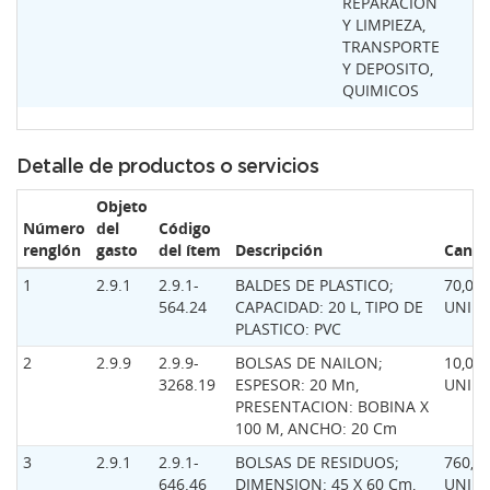
REPARACION
Y LIMPIEZA,
TRANSPORTE
Y DEPOSITO,
QUIMICOS
Detalle de productos o servicios
Objeto
Número
del
Código
renglón
gasto
del ítem
Descripción
Canti
1
2.9.1
2.9.1-
BALDES DE PLASTICO;
70,00
564.24
CAPACIDAD: 20 L, TIPO DE
UNID
PLASTICO: PVC
2
2.9.9
2.9.9-
BOLSAS DE NAILON;
10,00
3268.19
ESPESOR: 20 Mn,
UNID
PRESENTACION: BOBINA X
100 M, ANCHO: 20 Cm
3
2.9.1
2.9.1-
BOLSAS DE RESIDUOS;
760,0
646.46
DIMENSION: 45 X 60 Cm,
UNID