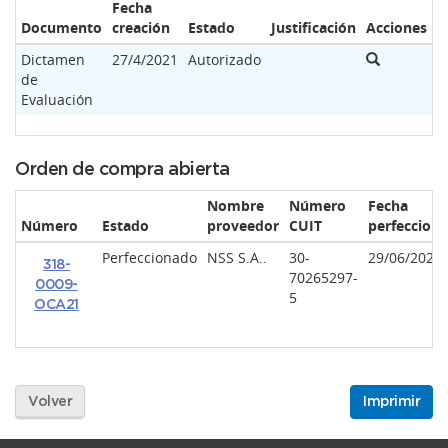
Fecha
Documento
creación
Estado
Justificación
Acciones
Dictamen
27/4/2021
Autorizado
de
Evaluación
Orden de compra abierta
Nombre
Número
Fecha
Número
Estado
proveedor
CUIT
perfeccion
Perfeccionado
NSS S.A..
30-
29/06/2021
318-
70265297-
0009-
5
OCA21
Volver
Imprimir