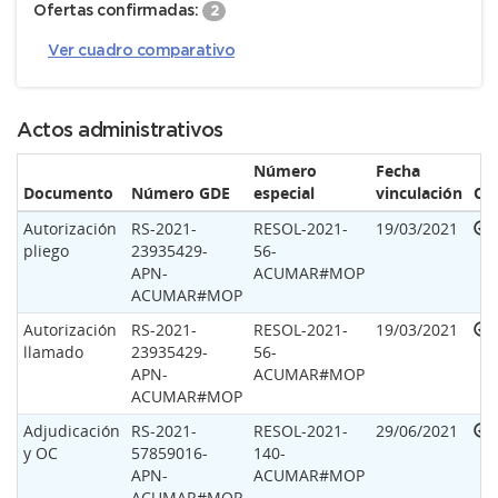
Ofertas confirmadas:
2
Ver cuadro comparativo
Actos administrativos
Número
Fecha
Documento
Número GDE
especial
vinculación
Op
Autorización
RS-2021-
RESOL-2021-
19/03/2021
pliego
23935429-
56-
APN-
ACUMAR#MOP
ACUMAR#MOP
Autorización
RS-2021-
RESOL-2021-
19/03/2021
llamado
23935429-
56-
APN-
ACUMAR#MOP
ACUMAR#MOP
Adjudicación
RS-2021-
RESOL-2021-
29/06/2021
y OC
57859016-
140-
APN-
ACUMAR#MOP
ACUMAR#MOP