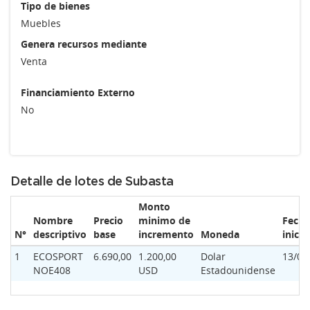
Tipo de bienes
Muebles
Genera recursos mediante
Venta
Financiamiento Externo
No
Detalle de lotes de Subasta
Monto
Nombre
Precio
minimo de
Fecha
N°
descriptivo
base
incremento
Moneda
inicio
1
ECOSPORT
6.690,00
1.200,00
Dolar
13/01
NOE408
USD
Estadounidense