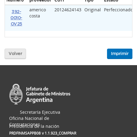
americo
20124624143
Original
Perfeccionado
392-
costa
0010-
OV25
Volver
Imprimir
Secretaría Ejecutiva
Oficina Nacional de
Contrataciones
Presidencia de la nación
PRDFINMSAPPB08
v 1.1.923_COMPRAR