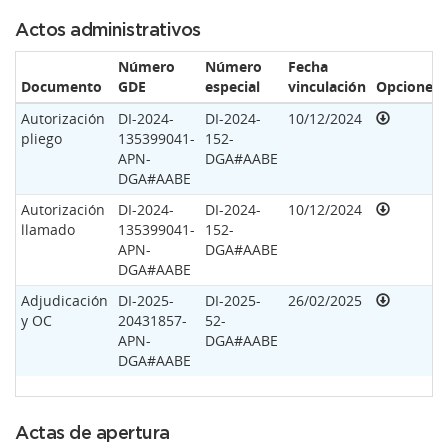
Actos administrativos
Número
Número
Fecha
Documento
GDE
especial
vinculación
Opciones
Autorización
DI-2024-
DI-2024-
10/12/2024
pliego
135399041-
152-
APN-
DGA#AABE
DGA#AABE
Autorización
DI-2024-
DI-2024-
10/12/2024
llamado
135399041-
152-
APN-
DGA#AABE
DGA#AABE
Adjudicación
DI-2025-
DI-2025-
26/02/2025
y OC
20431857-
52-
APN-
DGA#AABE
DGA#AABE
Actas de apertura