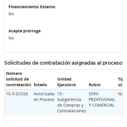
Financiamiento Externo
No
Acepta prórroga
No
Solicitudes de contratación asignadas al proceso
Número
solicitud de
Unidad
Tipo
contratación
Estado
Ejecutora
Rubro
urge
15-3-SCO26
Autorizada
15 -
SERV.
Nor
en Proceso
Subgerencia
PROFESIONAL
de Compras y
Y COMERCIAL
Contrataciones