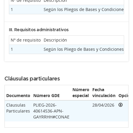
Nº de requisito
Descripción
T
1
Según los Pliegos de Bases y Condiciones
III. Requisitos administrativos
Nº de requisito
Descripción
Ti
1
Según los Pliego de Bases y Condiciones
Cláusulas particulares
Número
Fecha
Documento
Número GDE
especial
vinculación
Opcion
Clausulas
PLIEG-2026-
28/04/2026
Particulares
40614536-APN-
GAYRRHH#CONAE