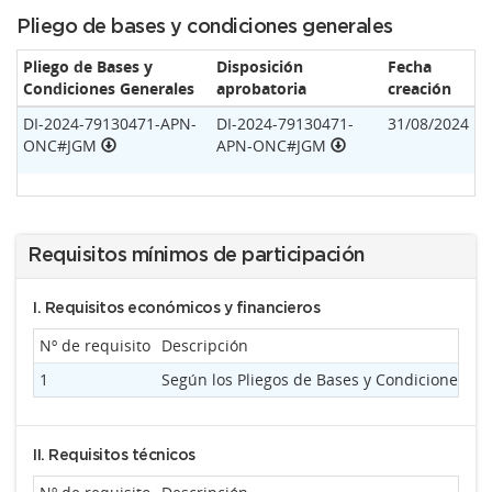
Pliego de bases y condiciones generales
Pliego de Bases y
Disposición
Fecha
Condiciones Generales
aprobatoria
creación
DI-2024-79130471-APN-
DI-2024-79130471-
31/08/2024
ONC#JGM
APN-ONC#JGM
Requisitos mínimos de participación
I. Requisitos económicos y financieros
Nº de requisito
Descripción
T
1
Según los Pliegos de Bases y Condiciones
II. Requisitos técnicos