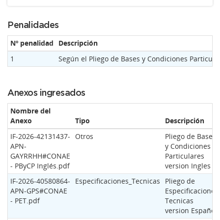
Penalidades
Nº penalidad
Descripción
1
Según el Pliego de Bases y Condiciones Particula
Anexos ingresados
Nombre del
Anexo
Tipo
Descripción
IF-2026-42131437-
Otros
Pliego de Bases
APN-
y Condiciones
GAYRRHH#CONAE
Particulares
- PByCP Inglés.pdf
version Ingles
IF-2026-40580864-
Especificaciones_Tecnicas
Pliego de
APN-GPS#CONAE
Especificaciones
- PET.pdf
Tecnicas
version Español