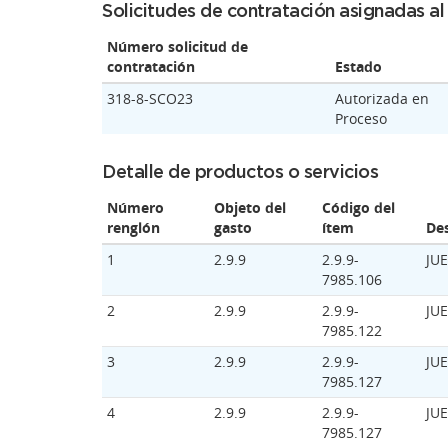
Solicitudes de contratación asignadas a
Número solicitud de
contratación
Estado
318-8-SCO23
Autorizada en
Proceso
Detalle de productos o servicios
Número
Objeto del
Código del
renglón
gasto
ítem
Des
1
2.9.9
2.9.9-
JU
7985.106
2
2.9.9
2.9.9-
JU
7985.122
3
2.9.9
2.9.9-
JU
7985.127
4
2.9.9
2.9.9-
JU
7985.127