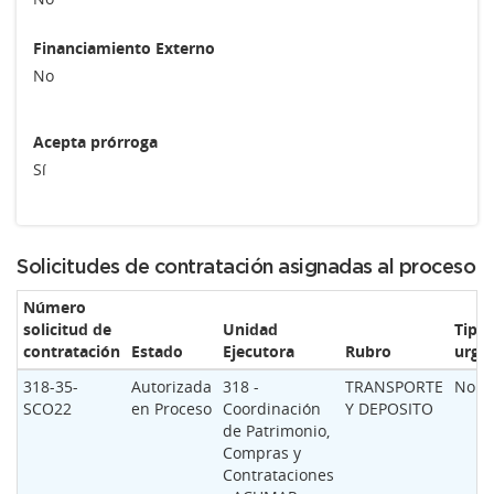
Financiamiento Externo
No
Acepta prórroga
Sí
Solicitudes de contratación asignadas al proceso
Número
solicitud de
Unidad
Tipo
contratación
Estado
Ejecutora
Rubro
urge
318-35-
Autorizada
318 -
TRANSPORTE
Norm
SCO22
en Proceso
Coordinación
Y DEPOSITO
de Patrimonio,
Compras y
Contrataciones