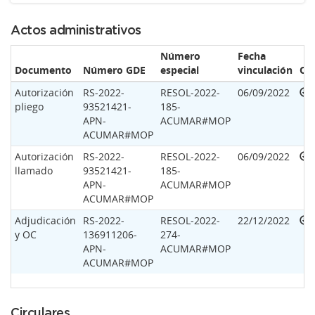
Actos administrativos
Número
Fecha
Documento
Número GDE
especial
vinculación
Op
Autorización
RS-2022-
RESOL-2022-
06/09/2022
pliego
93521421-
185-
APN-
ACUMAR#MOP
ACUMAR#MOP
Autorización
RS-2022-
RESOL-2022-
06/09/2022
llamado
93521421-
185-
APN-
ACUMAR#MOP
ACUMAR#MOP
Adjudicación
RS-2022-
RESOL-2022-
22/12/2022
y OC
136911206-
274-
APN-
ACUMAR#MOP
ACUMAR#MOP
Circulares