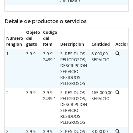
- ACUMAR
Detalle de productos o servicios
Objeto
Código
Número
del
del
renglón
gasto
ítem
Descripción
Cantidad
Accione
1
3.9.9
3.9.9-
S. RESIDUOS
8.000,00
2439.1
PELIGROSOS;
SERVICIO
DESCRIPCION:
SERVICIO
RESIDUOS
PELIGROSOS
2
3.9.9
3.9.9-
S. RESIDUOS
165.000,00
2439.1
PELIGROSOS;
SERVICIO
DESCRIPCION:
SERVICIO
RESIDUOS
PELIGROSOS
3
3.9.9
3.9.9-
S. RESIDUOS
8.000,00