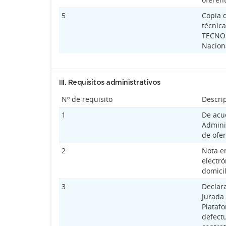
5
Copia d
técnic
TECNOL
Nacion
III. Requisitos administrativos
Nº de requisito
Descri
1
De acu
Admini
de ofer
2
Nota e
electró
domicil
3
Declar
Jurada 
Plataf
defect