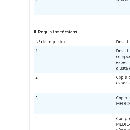
II. Requisitos técnicos
Nº de requisito
Descri
1
Descri
composi
especif
ajusta 
2
Copia a
especi
3
Copia 
MEDIC
4
Compro
MEDICA
oferent