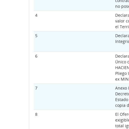
contrat
no pose
4
Declara
valor c
el Terr
5
Declar
Integr
6
Declar
Único 
HACIEN
Pliego
ex MI
7
Anexo 
Decret
Estado
copia 
8
El Ofer
exigibl
total i