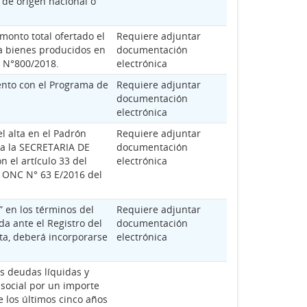
 de origen nacional o
 monto total ofertado el
Requiere adjuntar
 a bienes producidos en
documentación
to N°800/2018.
electrónica
ento con el Programa de
Requiere adjuntar
documentación
electrónica
l alta en el Padrón
Requiere adjuntar
a la SECRETARIA DE
documentación
el artículo 33 del
electrónica
n ONC N° 63 E/2016 del
 en los términos del
Requiere adjuntar
a ante el Registro del
documentación
ta, deberá incorporarse
electrónica
as deudas líquidas y
 social por un importe
e los últimos cinco años