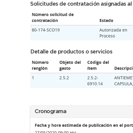
Solicitudes de contratación asignadas a
Número solicitud de
contratación
Estado
80-174-SCO19
Autorizada en
Proceso
Detalle de productos o servicios
Número
Objeto del
Código del
renglón
gasto
ítem
Descripc
1
2.5.2
2.5.2-
ANTIEME
6910.14
CAPSULA,
Cronograma
Fecha y hora estimada de publicación en el port
27/05/2020 09:00 Hrs.