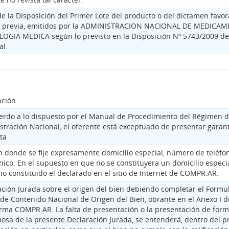
e la Disposición del Primer Lote del producto o del dictamen favora
a previa, emitidos por la ADMINISTRACION NACIONAL DE MEDICA
OGIA MEDICA según lo previsto en la Disposición Nº 5743/2009 de
al.
pción
erdo a lo dispuesto por el Manual de Procedimiento del Régimen d
stración Nacional, el oferente está exceptuado de presentar gara
ta
n donde se fije expresamente domicilio especial, número de teléfon
nico. En el supuesto en que no se constituyera un domicilio especia
io constituido el declarado en el sitio de Internet de COMPR.AR.
ación Jurada sobre el origen del bien debiendo completar el Formu
de Contenido Nacional de Origen del Bien, obrante en el Anexo I d
orma COMPR.AR. La falta de presentación o la presentación de form
uosa de la presente Declaración Jurada, se entenderá, dentro del 