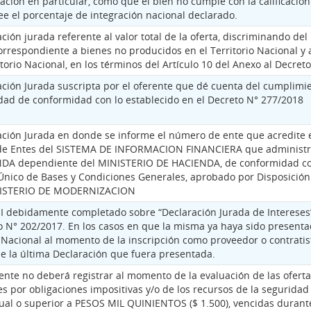
ación en particular, como que el bien no cumple con la calificación
e el porcentaje de integración nacional declarado.
ción jurada referente al valor total de la oferta, discriminando del
orrespondiente a bienes no producidos en el Territorio Nacional y
itorio Nacional, en los términos del Artículo 10 del Anexo al Decre
ación Jurada suscripta por el oferente que dé cuenta del cumplimi
idad de conformidad con lo establecido en el Decreto N° 277/2018
ación Jurada en donde se informe el número de ente que acredite e
de Entes del SISTEMA DE INFORMACION FINANCIERA que administr
DA dependiente del MINISTERIO DE HACIENDA, de conformidad con 
 Único de Bases y Condiciones Generales, aprobado por Disposició
NISTERIO DE MODERNIZACION
II debidamente completado sobre “Declaración Jurada de Intereses”
o N° 202/2017. En los casos en que la misma ya haya sido presentad
 Nacional al momento de la inscripción como proveedor o contratis
de la última Declaración que fuera presentada.
ente no deberá registrar al momento de la evaluación de las ofert
es por obligaciones impositivas y/o de los recursos de la seguridad
gual o superior a PESOS MIL QUINIENTOS ($ 1.500), vencidas durant