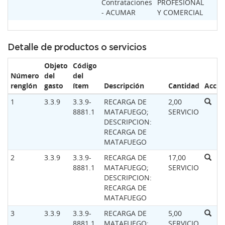
Contrataciones
PROFESIONAL
- ACUMAR
Y COMERCIAL
Detalle de productos o servicios
Objeto
Código
Número
del
del
renglón
gasto
ítem
Descripción
Cantidad
Accio
1
3.3.9
3.3.9-
RECARGA DE
2,00
8881.1
MATAFUEGO;
SERVICIO
DESCRIPCION:
RECARGA DE
MATAFUEGO
2
3.3.9
3.3.9-
RECARGA DE
17,00
8881.1
MATAFUEGO;
SERVICIO
DESCRIPCION:
RECARGA DE
MATAFUEGO
3
3.3.9
3.3.9-
RECARGA DE
5,00
8881.1
MATAFUEGO;
SERVICIO