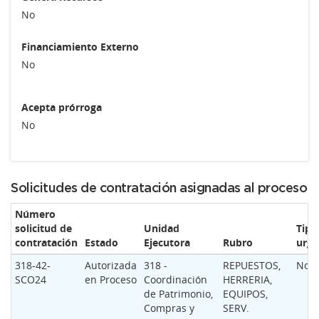
No
Financiamiento Externo
No
Acepta prórroga
No
Solicitudes de contratación asignadas al proceso
Número
solicitud de
Unidad
Tipo
contratación
Estado
Ejecutora
Rubro
urge
318-42-
Autorizada
318 -
REPUESTOS,
Nor
SCO24
en Proceso
Coordinación
HERRERIA,
de Patrimonio,
EQUIPOS,
Compras y
SERV.