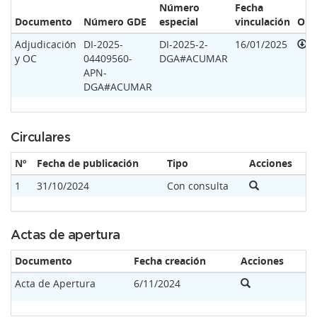
Número
Fecha
Documento
Número GDE
especial
vinculación
Opc
Adjudicación
DI-2025-
DI-2025-2-
16/01/2025
y OC
04409560-
DGA#ACUMAR
APN-
DGA#ACUMAR
Circulares
Nº
Fecha de publicación
Tipo
Acciones
1
31/10/2024
Con consulta
Actas de apertura
Documento
Fecha creación
Acciones
Acta de Apertura
6/11/2024