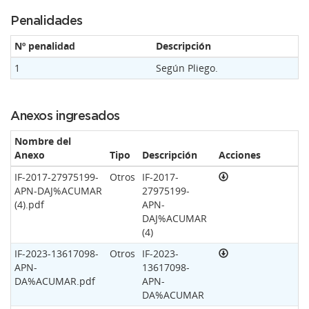
Penalidades
Nº penalidad
Descripción
1
Según Pliego.
Anexos ingresados
Nombre del
Anexo
Tipo
Descripción
Acciones
IF-2017-27975199-
Otros
IF-2017-
APN-DAJ%ACUMAR
27975199-
(4).pdf
APN-
DAJ%ACUMAR
(4)
IF-2023-13617098-
Otros
IF-2023-
APN-
13617098-
DA%ACUMAR.pdf
APN-
DA%ACUMAR