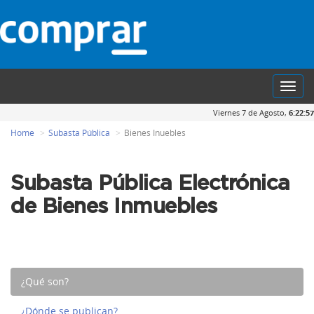
Toggl
navig
Viernes 7 de Agosto,
6:22:57
Home
Subasta Pública
Bienes Inuebles
Subasta Pública Electrónica
de Bienes Inmuebles
¿Qué son?
¿Dónde se publican?