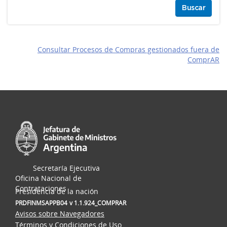
Buscar
Consultar Procesos de Compras gestionados fuera de
ComprAR
Secretaría Ejecutiva
Oficina Nacional de
Contrataciones
Presidencia de la nación
PRDFINMSAPPB04
v 1.1.924_COMPRAR
Avisos sobre Navegadores
Términos y Condiciones de Uso