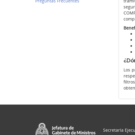
Preguntas Frecuentes
trami
segur
COMPR
compr
Benef
¿Dón
Los p
respe
filtr
obten
Secretaría Ejecu