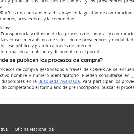
tan y publican sus procesos de compra, y los proveedores prese
a.
.AR es una herramienta de apoyo en la gestión de contrataciones p
adores, proveedores y la comunidad.
icios:
Transparencia y difusión de los procesos de compras y contrataci
Novedosos mecanismos de selección de proveedores y modalidade
Acceso público y gratuito a través de internet.
Información actualizada y disponible en el portal.
de se publican los procesos de compra?
rocesos de compra gestionados a través de COMPR.AR se encuentr
ctivo nombre y número identificatorio. Pueden consultarse en
L
os disponibles en la
Búsqueda Avanzada
. Para participar los prov
ido completando el formulario de pre-inscripción, buscar el proceso
tiva
Oficina Nacional de