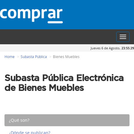
Toggl
navig
Jueves 6 de Agosto,
23:55:29
Home
Subasta Pública
Bienes Muebles
Subasta Pública Electrónica
de Bienes Muebles
¿Qué son?
¿Dónde se publican?