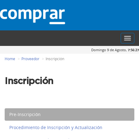
Toggl
navig
Domingo 9 de Agosto,
7:56:27
Home
Proveedor
Inscripción
Inscripción
Pre-Inscripción
Procedimiento de Inscripción y Actualización