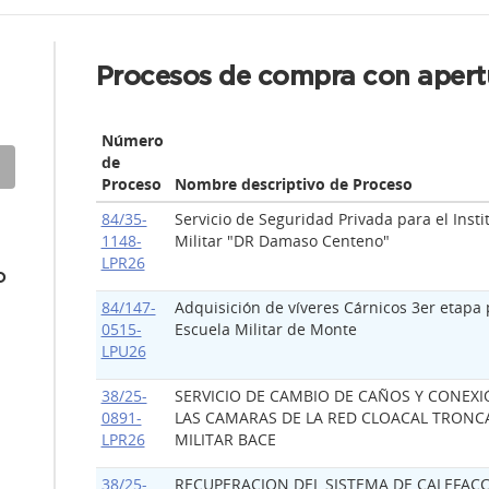
Procesos de compra con apert
Número
de
Proceso
Nombre descriptivo de Proceso
84/35-
Servicio de Seguridad Privada para el Instit
1148-
Militar "DR Damaso Centeno"
LPR26
o
84/147-
Adquisición de víveres Cárnicos 3er etapa 
0515-
Escuela Militar de Monte
LPU26
38/25-
SERVICIO DE CAMBIO DE CAÑOS Y CONEXI
0891-
LAS CAMARAS DE LA RED CLOACAL TRONC
LPR26
MILITAR BACE
38/25-
RECUPERACION DEL SISTEMA DE CALEFACC