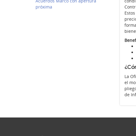
Acuerdos Marco con apertura
condi
próxima
Contr
Estos
preci
forma
biene
Benef
¿Cóm
La Of
el mo
plieg
de In