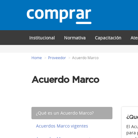
Institucional
Normativa
Capacitación
Ate
Home
Proveedor
Acuerdo Marco
Acuerdo Marco
¿Qué es un Acuerdo Marco?
¿Qué
Acuerdos Marco vigentes
El Ac
para 