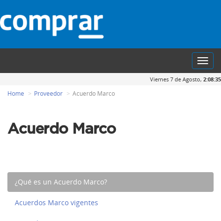
Toggl
navig
Viernes 7 de Agosto,
2:08:35
Home
Proveedor
Acuerdo Marco
Acuerdo Marco
¿Qué es un Acuerdo Marco?
Acuerdos Marco vigentes