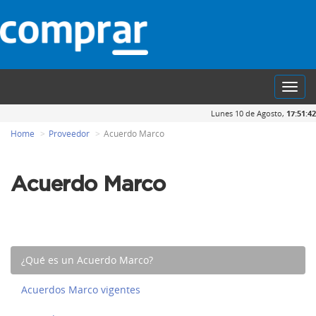
Toggl
navig
Lunes 10 de Agosto,
17:51:42
Home
Proveedor
Acuerdo Marco
Acuerdo Marco
¿Qué es un Acuerdo Marco?
Acuerdos Marco vigentes